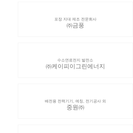
포장 지대 제조 전문회사
㈜금풍
수소연료전지 발전소
㈜케이피이그린에너지
배전용 전력기기, 에칭, 전기공사 외
중원㈜